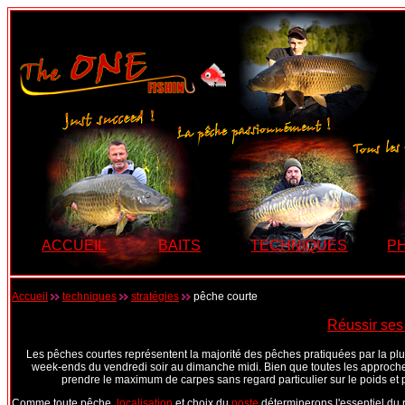
ACCUEIL
BAITS
TECHNIQUES
P
Accueil
techniques
stratégies
pêche courte
Réussir ses
Les pêches courtes représentent la majorité des pêches pratiquées par la plup
week-ends du vendredi soir au dimanche midi. Bien que toutes les approches
prendre le maximum de carpes sans regard particulier sur le poids et plu
Comme toute pêche,
localisation
et choix du
poste
déterminerons l'essentiel du r