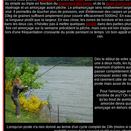
du simple au triple en fonction du
placement des lignes
et de la
façon d'amorce
répérage et un amorçage avant pêche. Le préamorçage sera relativement larg
visé. Il permettra de toucher plus de poissons, voir d'intéresser des carpes un pe
10kg de graines suffisent amplement pour couvrir efficacement 5000m2. En eau c
la longueur plutôt que la largeur. En eau close, les zones de bordure et les cas
dans les deux cas, n'hésitez pas à mettre quelques
appâts
dans des parties plus
fois cet amorçage sur la semaine précédent la pêche, mais cela est loin d'appo
lors d'une fréquentation croissante du poste pendant ce temps. Un bon appât
cas.
Dès le début de votre so
une à deux nuits, les l
maximum d'options auss
passer complètement à c
provoquer assez vite u
est rarement utile de r
poste mais aussi de tou
Pour l'amorçage en 
d'entrée de jeu? On ne
qu'au bout de quelq
amorcée devra quant
amorçage en dehors des
Lorsqu'un poste n'a rien donné au terme d'un cycle complet de 24h (moins si on 