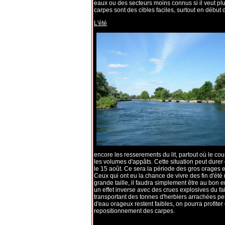
eaux ou des secteurs moins connus si il veut plus
carpes sont des cibles faciles, surtout en début d
L'été
encore les resserements du lit, partout où le cou
les volumes d'appâts. Cette situation peut dure
le 15 août. Ce sera la période des gros orages es
Ceux qui ont eu la chance de vivre des fin d'été
grande taille, il faudra simplement être au bon en
un effet inverse avec des crues explosives du f
transportant des tonnes d'herbiers arrachées peu
d'eau orageux restent faibles, on pourra profiter 
repositionnement des carpes.