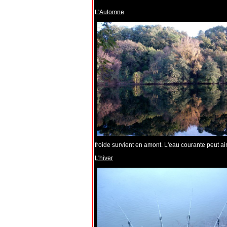
L'Automne
froide survient en amont. L'eau courante peut ain
L'hiver