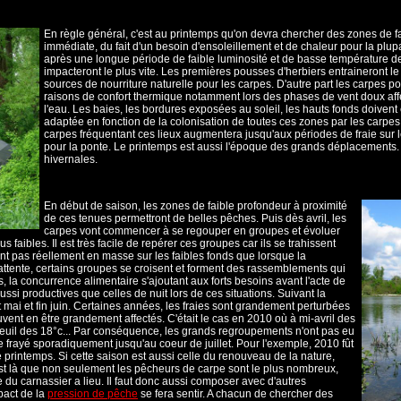
En règle général, c'est au printemps qu'on devra chercher des zones de f
immédiate, du fait d'un besoin d'ensoleillement et de chaleur pour la plup
après une longue période de faible luminosité et de basse température de 
impacteront le plus vite. Les premières pousses d'herbiers entraineront l
sources de nourriture naturelle pour les carpes. D'autre part les carpes p
raisons de confort thermique notamment lors des phases de vent doux aff
l'eau. Les baies, les bordures exposées au soleil, les hauts fonds doivent ê
adaptée en fonction de la colonisation de toutes ces zones par les carpes
carpes fréquentant ces lieux augmentera jusqu'aux périodes de fraie sur l
pour la ponte. Le printemps est aussi l'époque des grands déplacements. 
hivernales.
En début de saison, les zones de faible profondeur à proximité
de ces tenues permettront de belles pêches. Puis dès avril, les
carpes vont commencer à se regouper en groupes et évoluer
faibles. Il est très facile de repérer ces groupes car ils se trahissent
ont pas réellement en masse sur les faibles fonds que lorsque la
ttente, certains groupes se croisent et forment des rassemblements qui
s, la concurrence alimentaire s'ajoutant aux forts besoins avant l'acte de
ssi productives que celles de nuit lors de ces situations. Suivant la
ut mai et fin juin. Certaines années, les fraies sont grandement perturbées
vent en être grandement affectés. C'était le cas en 2010 où à mi-avril des
u seuil des 18°c... Par conséquence, les grands regroupements n'ont pas eu
e frayé sporadiquement jusqu'au coeur de juillet. Pour l'exemple, 2010 fût
 printemps. Si cette saison est aussi celle du renouveau de la nature,
 c'est là que non seulement les pêcheurs de carpe sont le plus nombreux,
 du carnassier a lieu. Il faut donc aussi composer avec d'autres
mpact de la
pression de pêche
se fera sentir. A chacun de chercher des