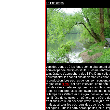
Le Printemps
vers des zones où les fonds sont globalement plus 
souvent par de multiples sauts. Elles ne rentrer
température s'approchera des 18°c. Dans cette a
peuvent offrir les conditions de véritables carton
reproduction. Les pêches de jour sont souvent au
région et le
climat
, cet acte intervient entre déb
par des aléas météorologiques; les résultats peu
fraies se sont produites bien avant l'atteinte d
le temps des s'effectuer. Des groupes ont ensuit
l'antithèse de ce qu'est en général une pêche de
c'est aussi celle du pêcheur. D'avril à fin juin,
mais aussi tous les pêcheurs dès que l'ouverture
collègues. Plus les eaux seront petites, plus l'i