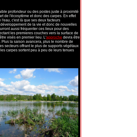
aible profondeur ou des postes juste à proximité
art de l'écosytème et donc des carpes. En effet
l'eau, c'est là que ses deux facteurs
e développement de la vie et donc de nouvelles
ourront aussi fréquenter ces lieux pour des
ectant les premieres couches vers la surface de
tre visés en premier lieu. L'
approche
devra être
. Plus la saison avancera, plus le nombre de
es secteurs offrant le plus de supports végétaux
les carpes sortent peu à peu de leurs tenues