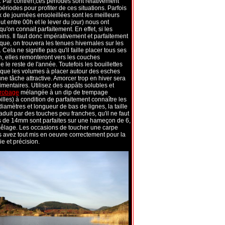
e. Par contren,ces périodes sont relativement
périodes pour profiter de ces situations. Parfois
x de journées ensoleillées sont les meilleurs
t entre 00h et le lever du jour) nous ont
u'on connait parfaitement. En effet, si les
ns. Il faut donc impérativement et parfaitement
ique, on trouvera les tenues hivernales sur les
la ne signifie pas qu'il faille placer tous ses
n, elles remonteront vers les couches
 le reste de l'année. Toutefois les bouillettes
t que les volumes à placer autour des esches
ne tâche attractive. Amorcer trop en hiver sera
mentaires. Utilisez des appâts solubles et
nrobage
mélangée à un dip de trempage
illes) à condition de parfaitement connaître les
iamètres et longueur de bas de lignes, la taille
duit par des touches peu franches, qu'il ne faut
tes de 14mm sont parfaites sur une hameçon de 6,
mmêlage. Les occasions de toucher une carpe
 avez tout mis en oeuvre correctement pour la
e et précision.