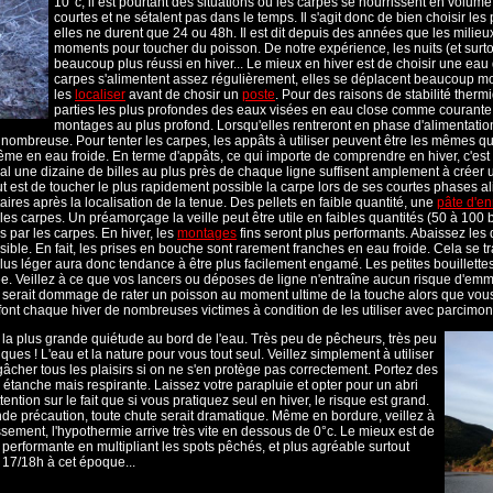
10°c, il est pourtant des situations où les carpes se nourrissent en volum
courtes et ne sétalent pas dans le temps. Il s'agit donc de bien choisir les 
elles ne durent que 24 ou 48h. Il est dit depuis des années que les milieu
moments pour toucher du poisson. De notre expérience, les nuits (et surtou
beaucoup plus réussi en hiver... Le mieux en hiver est de choisir une eau q
carpes s'alimentent assez régulièrement, elles se déplacent beaucoup moi
les
localiser
avant de chosir un
poste
. Pour des raisons de stabilité therm
parties les plus profondes des eaux visées en eau close comme courante. Ce
montages au plus profond. Lorsqu'elles rentreront en phase d'alimentatio
 nombreuse. Pour tenter les carpes, les appâts à utiliser peuvent être les mêmes que
même en eau froide. En terme d'appâts, ce qui importe de comprendre en hiver, c'es
ral une dizaine de billes au plus près de chaque ligne suffisent amplement à créer u
 est de toucher le plus rapidement possible la carpe lors de ses courtes phases ali
ires après la localisation de la tenue. Des pellets en faible quantité, une
pâte d'e
 les carpes. Un préamorçage la veille peut être utile en faibles quantités (50 à 100 b
és par les carpes. En hiver, les
montages
fins seront plus performants. Abaissez les d
ble. En fait, les prises en bouche sont rarement franches en eau froide. Cela se tra
t plus léger aura donc tendance à être plus facilement engamé. Les petites bouillet
urée. Veillez à ce que vos lancers ou déposes de ligne n'entraîne aucun risque d'e
 serait dommage de rater un poisson au moment ultime de la touche alors que vous
 font chaque hiver de nombreuses victimes à condition de les utiliser avec parcimoni
 la plus grande quiétude au bord de l'eau. Très peu de pêcheurs, très peu
ques ! L'eau et la nature pour vous tout seul. Veillez simplement à utiliser
gâcher tous les plaisirs si on ne s'en protège pas correctement. Portez des
tanche mais respirante. Laissez votre parapluie et opter pour un abri
tention sur le fait que si vous pratiquez seul en hiver, le risque est grand.
nde précaution, toute chute serait dramatique. Même en bordure, veillez à
sement, l'hypothermie arrive très vite en dessous de 0°c. Le mieux est de
 performante en multipliant les spots pêchés, et plus agréable surtout
17/18h à cet époque...