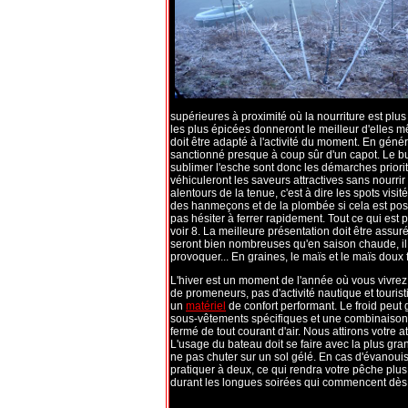
supérieures à proximité où la nourriture est plus
les plus épicées donneront le meilleur d'elles 
doit être adapté à l'activité du moment. En géné
sanctionné presque à coup sûr d'un capot. Le but
sublimer l'esche sont donc les démarches priorita
véhiculeront les saveurs attractives sans nourrir
alentours de la tenue, c'est à dire les spots visit
des hanmeçons et de la plombée si cela est possi
pas hésiter à ferrer rapidement. Tout ce qui es
voir 8. La meilleure présentation doit être ass
seront bien nombreuses qu'en saison chaude, il
provoquer... En graines, le maïs et le maïs doux
L'hiver est un moment de l'année où vous vivrez
de promeneurs, pas d'activité nautique et touristi
un
matériel
de confort performant. Le froid peut 
sous-vêtements spécifiques et une combinaison é
fermé de tout courant d'air. Nous attirons votre at
L'usage du bateau doit se faire avec la plus gra
ne pas chuter sur un sol gélé. En cas d'évanouis
pratiquer à deux, ce qui rendra votre pêche plus
durant les longues soirées qui commencent dès 