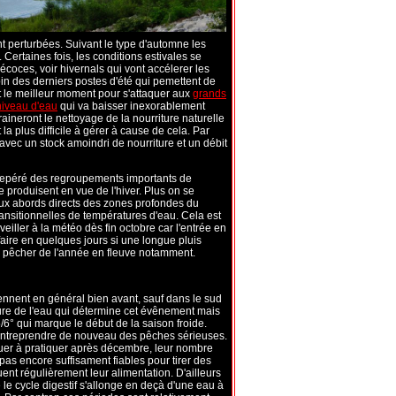
t perturbées. Suivant le type d'automne les
Certaines fois, les conditions estivales se
écoces, voir hivernals qui vont accélerer les
in des derniers postes d'été qui pemettent de
t le meilleur moment pour s'attaquer aux
grands
niveau d'eau
qui va baisser inexorablement
raineront le nettoyage de la nourriture naturelle
a plus difficile à gérer à cause de cela. Par
e avec un stock amoindri de nourriture et un débit
 repéré des regroupements importants de
e produisent en vue de l'hiver.
Plus on se
 aux abords directs des zones profondes du
transitionnelles de températures d'eau. Cela est
à veiller à la météo dès fin octobre car l'entrée en
faire en quelques jours si une longue pluis
e à pêcher de l'année en fleuve notamment.
viennent en général bien avant, sauf dans le sud
ure de l'eau qui détermine cet évênement mais
6° qui marque le début de la saison froide.
r entreprendre de nouveau des pêches sérieuses.
uer à pratiquer après décembre, leur nombre
 pas encore suffisament fiables pour tirer des
ent régulièrement leur alimentation. D'ailleurs
ue le cycle digestif s'allonge en deçà d'une eau à