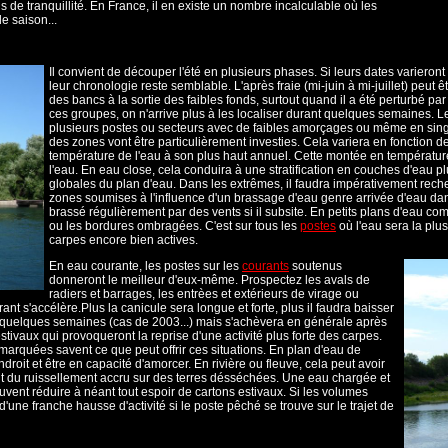
 de tranquillité. En France, il en existe un nombre incalculable où les
e saison...
Il convient de découper l'été en plusieurs phases. Si leurs dates varieront 
leur chronologie reste semblable. L'après fraie (mi-juin à mi-juillet) peut êt
des bancs à la sortie des faibles fonds, surtout quand il a été perturbé pa
ces groupes, on n'arrive plus à les localiser durant quelques semaines. Le
plusieurs postes ou secteurs avec de faibles amorçages ou même en single e
des zones vont être particulièrement investies. Cela variera en fonction de
température de l'eau à son plus haut annuel. Cette montée en températur
l'eau. En eau close, cela conduira à une stratification en couches d'eau
globales du plan d'eau. Dans les extrêmes, il faudra impérativement rech
zones soumises à l'influence d'un brassage d'eau genre arrivée d'eau da
brassé régulièrement par des vents si il subsite. En petits plans d'eau c
ou les bordures ombragées. C'est sur tous les
postes
où l'eau sera la plu
carpes encore bien actives.
En eau courante, les postes sur les
courants
soutenus
donneront le meilleur d'eux-même. Prospectez les avals de
radiers et barrages, les entrèes et extérieurs de virage ou
rant s'accélère.
Plus la canicule sera longue et forte, plus il faudra baisser
r quelques semaines (cas de 2003...) mais s'achèvera en générale après
tivaux qui provoqueront la reprise d'une activité plus forte des carpes.
 marquées savent ce que peut offrir ces situations. En plan d'eau de
droit et être en capacité d'amorcer. En rivière ou fleuve, cela peut avoir
ait du ruissellement accru sur des terres désséchées. Une eau chargée et
vent réduire à néant tout espoir de cartons estivaux. Si les volumes
d'une franche hausse d'activité si le poste pêché se trouve sur le trajet de