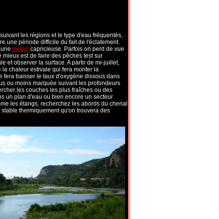
suivant les régions et le type d'eau fréquentés,
re une période difficile du fait de l'éclatement
r une
météo
capricieuse. Parfois on perd de vue
 mieux est de faire des pêches test sur
t observer la surface. A partir de mi-juillet,
 la chaleur estivale qui fera monter la
e fera baisser le taux d'oxygène dissous dans
 plus ou moins marquée suivant les profondeurs
ercher les couches les plus fraîches ou des
ns un plan d'eau ou bien encore un secteur
omme les étangs, recherchez les abords du chenal
s stable thermiquement qu'on trouvera des