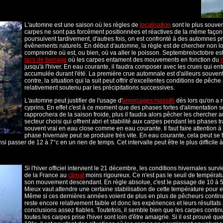
L'automne est une saison où les règles de
localisation
sont le plus souven
carpes ne sont pas forcément positionnées et réactives de la même façon. 
poursuivent tardivement, d'autres fois, on est confronté à des automnes pr
évênements naturels. En début d'automne, la règle est de chercher non lo
comprendre où est, ou bien, où va aller le poisson. Septembre/octobre es
lacs de barrage
où les carpes entament des mouvements en fonction du
jusqu'à l'hiver. En eau courante, il faudra composer avec les crues qui ent
accumulée durant l'été. La première crue automnale est d'ailleurs souvent l
contre, la situation qui la suit peut offrir d'excellentes conditions de pêch
relativement soutenu par les précipitations successives.
L'automne peut justifier de l'usage d'
amorçages massifs
dès lors qu'on a
cyprins. En effet c'est à ce moment que des phases fortes d'alimentation s
rapprochera de la saison froide, plus il faudra alors pêcher les chercher
secteur choisi qui offrent abri et stabilité aux carpes pendant les phases 
souvent vrai en eau close comme en eau courante.
Il faut faire attention 
phase hivernale peut se produire très vite. En eau courante, cela peut se 
si passer de 12 à 7°c en un rien de temps. Cet intervalle peut être le plus difficil
Si l'hiver officiel intervient le 21 décembre, les conditions hivernales sur
de la France au
climat
moins rigoureux. Ce n'est pas le seuil de températ
son mouvement descendant. En règle absolue, c'est le passage de 10 à 5/
Mieux vaut attendre une certaine stabilisation de cette température pou
Même si ces dernières années voient de plus en plus de pêcheurs contin
reste encore relativement faible et donc les expériences et leurs résultats
conclusions assez fiables. Toutefois, il semble bien que les carpes continu
toutes les carpes prise l'hiver sont loin d'être amaigrie. Si il est prouvé q