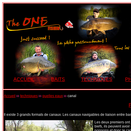
ACCUEIL
BAITS
TECHNIQUES
P
Accueil
techniques
quelles eaux
canal
P
Il existe 3 grands formats de canaux. Les canaux navigables de liaison entre ba
Les deux premiers ont 
biefs, ils peuvent avoir
poissons et donc le car