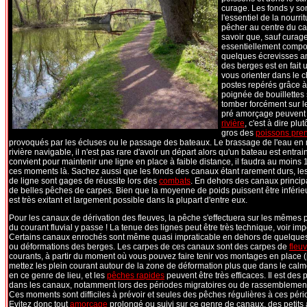
curage. Les fonds y son
l'essentiel de la nourri
pêcher au centre du can
savoir que, sauf curage
essentiellement compos
quelques écrevisses amé
des berges est en fait 
vous orienter dans le 
postes repérés grâce à 
poignée de bouillettes
tomber forcément sur l
pré amorçage peuvent a
rivière
, c'est à dire pl
gros des
poissons pre
provoqués par les écluses ou le passage des bateaux. Le brassage de l'eau en
rivière navigable, il n'est pas rare d'avoir un départ alors qu'un bateau est entra
convient pour maintenir une ligne en place à faible distance, il faudra au moins 
ces moments là. Sachez aussi que les fonds des canaux étant rarement durs, les
de ligne sont gages de réussite lors des
combats
. En dehors des canaux principau
de belles pêches de carpes. Bien que la moyenne de poids puissent être inférie
est très exitant et largement possible dans la plupart d'entre eux.
Pour les canaux de dérivation des fleuves, la pêche s'effectuera sur les mêmes p
du courant fluvial y passe ! La tenue des lignes peut être très technique, voir im
Certains canaux enrochés sont même quasi impraticable en dehors de quelques 
ou déformations des berges. Les carpes de ces canaux sont des carpes de
fleu
courants, à partir du moment où vous pouvez faire tenir vos montages en place 
mettez les plein courant autour de la zone de déformation plus que dans le calm
en ce genre de lieu, et les
pêches rapides
peuvent être très efficaces. Il est des
dans les canaux, notamment lors des périodes migratoires ou de rassemblement
Ces moments sont difficiles à prévoir et seules des pêches régulières à ces péri
Evitez donc tout
amorçage
prolongé ou suivi sur ce genre de canaux, des petits a