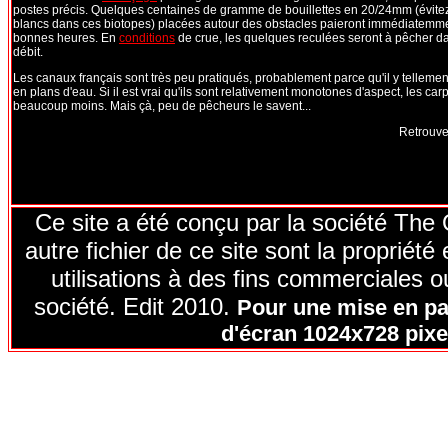
postes précis. Quelques centaines de gramme de bouillettes en 20/24mm (évite
blancs dans ces biotopes) placées autour des obstacles paieront immédiatemme
bonnes heures. En
conditions
de crue, les quelques reculées seront à pêcher d
débit.
Les canaux français sont très peu pratiqués, probablement parce qu'il y tellemen
en plans d'eau. Si il est vrai qu'ils sont relativement monotones d'aspect, les car
beaucoup moins. Mais çà, peu de pêcheurs le savent...
Retrouv
Ce site a été conçu par la société The
autre fichier de ce site sont la proprié
utilisations à des fins commerciales ou
société. Edit 2010.
Pour une mise en pag
d'écran 1024x728 pixel